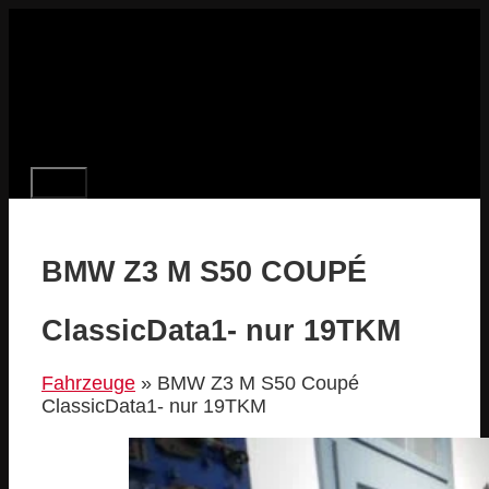
Zum
Inhalt
springen
MENÜ
BMW Z3 M S50 COUPÉ
ClassicData1- nur 19TKM
Fahrzeuge
»
BMW Z3 M S50 Coupé
ClassicData1- nur 19TKM